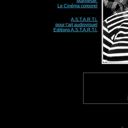
Manifeste:
Le Cinéma corporel
A.S.T.A.R.T.I.
pour l'art audiovisuel
Editions A.S.T.A.R.T.I.