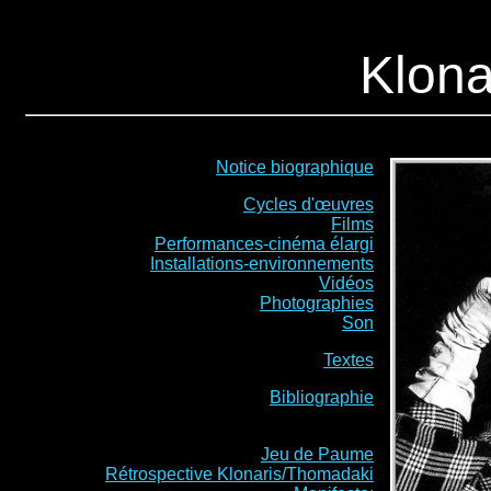
Klona
Notice biographique
Cycles d'œuvres
Films
Performances-cinéma élargi
Installations-environnements
Vidéos
Photographies
Son
Textes
Bibliographie
Jeu de Paume
Rétrospective Klonaris/Thomadaki