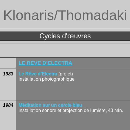
Klonaris/Thomadaki
Cycles d'œuvres
LE REVE D’ELECTRA
1983
Le Rêve d’Electra
(projet)
installation photographique
1984
Méditation sur un cercle
bleu
installation sonore et projection de lumière, 43 min.