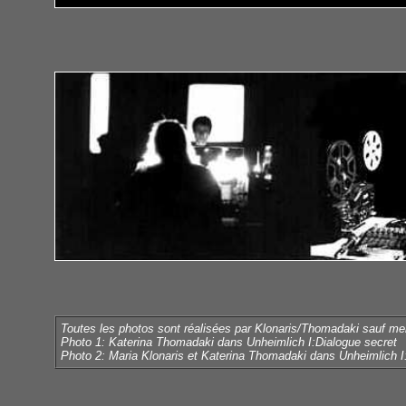
Toutes les photos sont réalisées par Klonaris/Thomadaki sauf men
Photo 1: Katerina Thomadaki dans Unheimlich I:Dialogue secret
Photo 2: Maria Klonaris et Katerina Thomadaki dans Unheimlich I